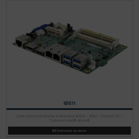
IB811
Carte mère industrielle Embedded IBASE - IB811 - Format 3.5'' -
Onboard Intel® Atom®
Demande de devis