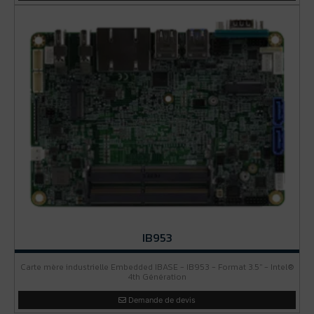
IB953
Carte mère industrielle Embedded IBASE - IB953 - Format 3.5'' - Intel®
4th Génération
Demande de devis