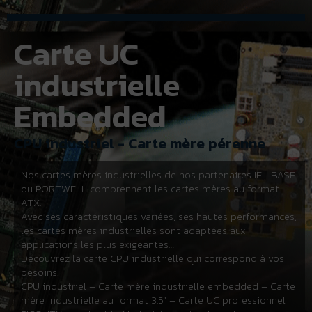
Carte UC
industrielle
Embedded
CPU industriel - Carte mère pérenne
Nos cartes mères industrielles de nos partenaires IEI, IBASE
ou PORTWELL comprennent les cartes mères au format
ATX.
Avec ses caractéristiques variées, ses hautes performances,
les cartes mères industrielles sont adaptées aux
applications les plus exigeantes…
Découvrez la carte CPU industrielle qui correspond à vos
besoins.
CPU industriel – Carte mère industrielle embedded – Carte
mère industrielle au format 3.5” – Carte UC professionnel