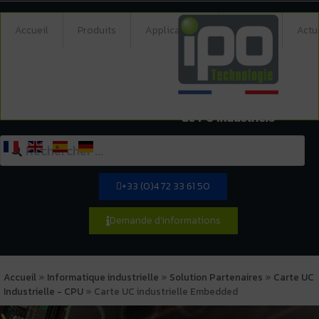
Accueil
Produits
Applications
Société
Actu
+33 (0)4 72 33 61 50
Demande d'informations
Accueil
»
Informatique industrielle
»
Solution Partenaires
»
Carte UC
Industrielle - CPU
»
Carte UC industrielle Embedded