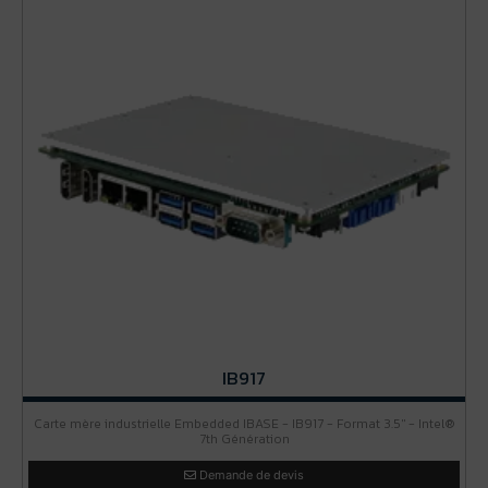
IB917
Carte mère industrielle Embedded IBASE - IB917 - Format 3.5'' - Intel®
7th Génération
Demande de devis