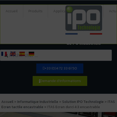
Accueil
Produits
Applications
Société
Actu
+33 (0)4 72 33 61 50
Demande d'informations
Accueil
»
Informatique industrielle
»
Solution IPO Technologie
»
ITAS
Ecran tactile encastrable
»
ITAS Ecran durci 4:3 encastrable