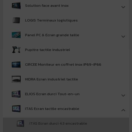
Solution face avant inox
LOGIS Terminaux logistiques
Panel PC & Ecran grande taille
Pupitre tactile industriel
CIRCEE Moniteur en coffret inox IP69-IP66
HIDRA Ecran industriel tactile
ELIOS Ecran durci Tout-en-un
ITAS Ecran tactile encastrable
ITAS Ecran durci 4:3 encastrable