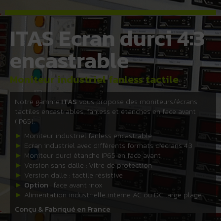
ITAS Ecran durci 4:3
encastrable
Moniteur industriel fanless tactile
Notre gamme
ITAS
vous propose des moniteurs/écrans
tactiles encastrables, fanless et étanches en face avant
(IP65).
►
Moniteur industriel fanless encastrable
►
Ecran industriel avec différents formats d’écrans 4:3
►
Moniteur durci étanche IP65 en face avant
►
Version sans dalle : Vitre de protection
►
Version dalle : tactile résistive
►
Option
: face avant inox
►
Alimentation industrielle interne AC ou DC large plage
Conçu & Fabriqué en France