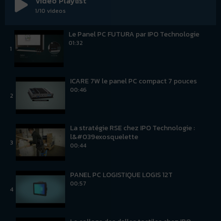
Video Playlist
1
/10
videos
Le Panel PC FUTURA par IPO Technologie
01:32
1
ICARE 7W le panel PC compact 7 pouces
00:46
2
La stratégie RSE chez IPO Technologie :
l&#039exosquelette
3
00:44
PANEL PC LOGISTIQUE LOGIS 12T
00:57
4