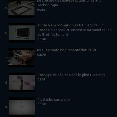
Le collage des dalles tactiles chez IPO
Technologie
5
00:55
Kit de transformation THETIS à VITUS /
Passez du panel PC encastré au panel PC en
6
coffret facilement
00:48
IPO Technologie présentation 2021
02:08
7
Passage de câbles dans le pied tube inox
02:14
8
Pied tube carre inox
00:58
9