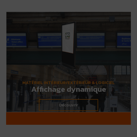
Spécialiste des solutions informatiques robustes, IPO
Technologie propose une gamme complète de PC
industriels conçus pour répondre aux exigences des
environnements les plus contraignants, alliant performance,
fiabilité et durabilité.
Que ce soit pour l'automatisation, le contrôle ou la
supervision industrielle, les PC industriels d'IPO Technologie
offrent des configurations sur mesure adaptées aux besoins
spécifiques de chaque secteur, garantissant une intégration
parfaite dans vos infrastructures.
MATÉRIEL INTÉRIEUR/EXTÉRIEUR & LOGICIEL
Découvrir
Affichage dynamique
Découvrir