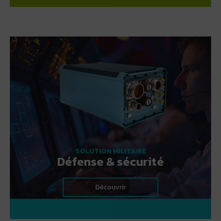
IPO Technologie
conçoit et fabrique une gamme complète
de solutions d’informatique industrielle alliant robustesse,
performance et innovation, pour répondre aux besoins
spécifiques des environnements exigeants.
Grâce à son expertise,
IPO Technologie
propose des
produits fiables et personnalisables, conçus pour optimiser
les processus industriels dans divers secteurs d'activité
industriel (100% digitalisées, zéro papier).
Nos produits
SOLUTION MILITAIRE
Défense & sécurité
Découvrir