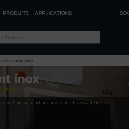
PRODUITS
APPLICATIONS
SO
ion face avant inox
nt inox
- IP65
s moniteurs ou panel pc encastrables face avant inox :