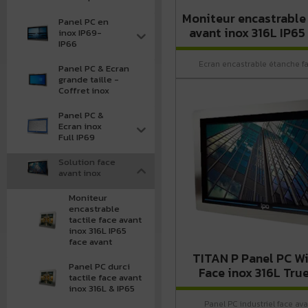
Moniteur encastrable 
Panel PC en
avant inox 316L IP65
inox IP69-
IP66
Ecran encastrable étanche fa
Panel PC & Ecran
grande taille -
Coffret inox
Panel PC &
Ecran inox
Full IP69
Solution face
avant inox
Moniteur
encastrable
tactile face avant
inox 316L IP65
face avant
TITAN P Panel PC Wi
Panel PC durci
Face inox 316L True
tactile face avant
inox 316L & IP65
Panel PC industriel face av