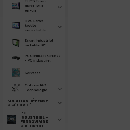
ELIOS Ecran
durci Tout-
en-un
ITAS Ecran
tactile
encastrable
Ecran industriel
rackable 19"
PC Compact Fanless
- PC industriel
Services
Options IPO
Technologie
SOLUTION DÉFENSE
& SÉCURITÉ
PC
INDUSTRIEL -
FERROVIAIRE
& VÉHICULE