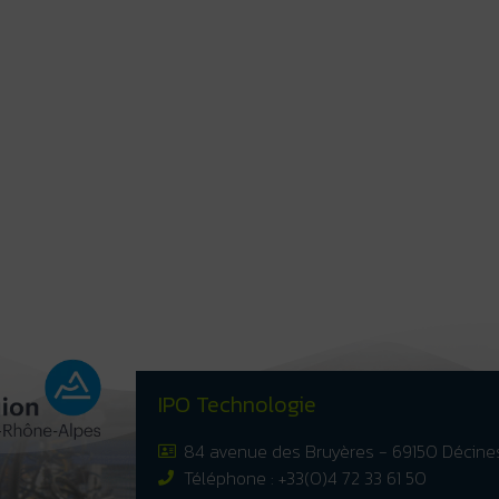
IPO Technologie
84 avenue des Bruyères - 69150 Décin
Téléphone : +33(0)4 72 33 61 50