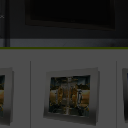
8
 DC