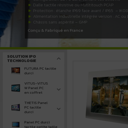
►
Dalle tactile résistive ou Mutltitouch PCAP
►
Protection : étanche IP69 face avant / IP65 – IK0
►
Alimentation industrielle intégrée version : AC ou
►
Châssis sans aspérité – GMP
Conçu & Fabriqué en France
SOLUTION IPO
TECHNOLOGIE
FUTURA PC tactile
durci
VITUS-VITUS
W Panel PC
en coffret
THETIS Panel
PC tactile
durci
Panel PC durci
tactile petite taille