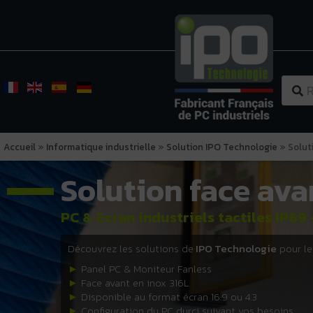
Accueil
»
Informatique industrielle
»
Solution IPO Technologie
»
Solut
Solution face ava
PC & Ecran industriels tactiles IP69 
Découvrez les solutions de
IPO Technologie
pour le
►
Panel PC & Moniteur Fanless
►
Face avant en inox 316L
►
Disponible au format écran 16:9 ou 4:3
►
Configuration du PC durci suivant vos besoins