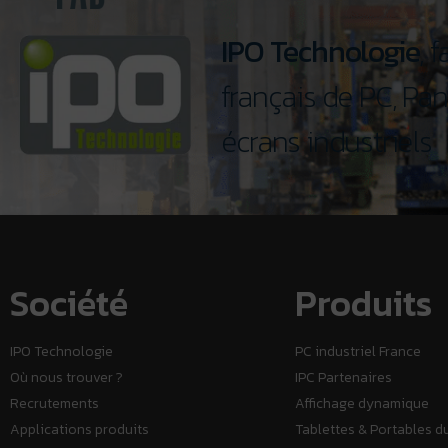
IPO Technologie
, 
français de PC, Pan
écrans industriels
Société
Produits
IPO Technologie
PC industriel France
Où nous trouver ?
IPC Partenaires
Recrutements
Affichage dynamique
Applications produits
Tablettes & Portables d