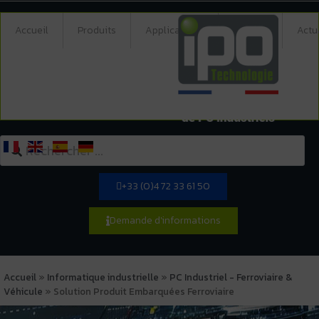
Accueil
Produits
Applications
Société
Actu
+33 (0)4 72 33 61 50
Demande d'informations
Accueil
»
Informatique industrielle
»
PC Industriel - Ferroviaire &
Véhicule
»
Solution Produit Embarquées Ferroviaire