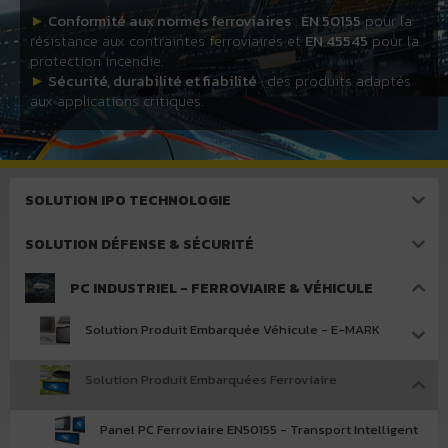
►
Conformité aux normes ferroviaires
:
EN 50155
pour la
résistance aux contraintes ferroviaires et
EN 45545
pour la
protection incendie.
►
Sécurité, durabilité et fiabilité
: des produits adaptés
aux applications critiques.
SOLUTION IPO TECHNOLOGIE
SOLUTION DÉFENSE & SÉCURITÉ
PC INDUSTRIEL - FERROVIAIRE & VÉHICULE
Solution Produit Embarquée Véhicule - E-MARK
Solution Produit Embarquées Ferroviaire
Panel PC Ferroviaire EN50155 - Transport Intelligent