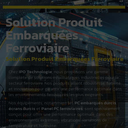
Solution Produit
Embarquées
Ferroviaire
Solution Produit Embarquées Ferroviaire
Chez
IPO Technologie
, nous proposons une gamme
complète de solutions informatiques industrielles pour le
secteur ferroviaire. Nos produits allient robustesse, fiabilité
et innovation pour garantir une performance optimale dans
les environnements ferroviaires les plus exigeants.
Nos équipements, notamment les
PC embarqués durcis
,
écrans durcis
et
Panel PC ferroviaires
, sont spécialement
conçus pour offrir une performance optimale dans des
environnements extrêmes : vibrations, variations de
température et humidité.