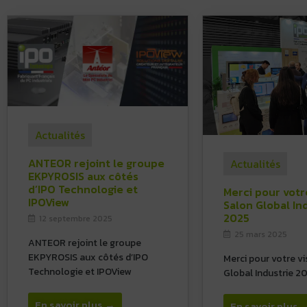
Actualités
ANTEOR rejoint le groupe
Actualités
EKPYROSIS aux côtés
d’IPO Technologie et
Merci pour votre
IPOView
Salon Global In
2025
12 septembre 2025
25 mars 2025
ANTEOR rejoint le groupe
EKPYROSIS aux côtés d’IPO
Merci pour votre vi
Technologie et IPOView
Global Industrie 2
En savoir plus →
En savoir plus 