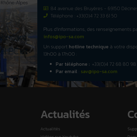
84 avenue des Bruyères - 69150 Décin
Téléphone : +33(0)4 72 33 61 50
Plus d’informations, des renseignements p
fabricant
infos@ipo-sa.com
Un support
hotline technique
à votre dispo
el PC et
13h00 à 17h00 :
Par téléphone :
+33(0)4 72 68 80 98
Par email
:
sav@ipo-sa.com
Actualités
C
Actualités
Supp
Vidéos sur Youtube
Dema