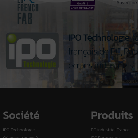
IPO Technologie
, 
français de PC, Pan
écrans industriels
Société
Produits
IPO Technologie
PC industriel France
Où nous trouver ?
IPC Partenaires