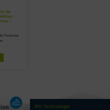
FIA de
édition
tres !
 de Toulouse
en
→
IPO Technologie