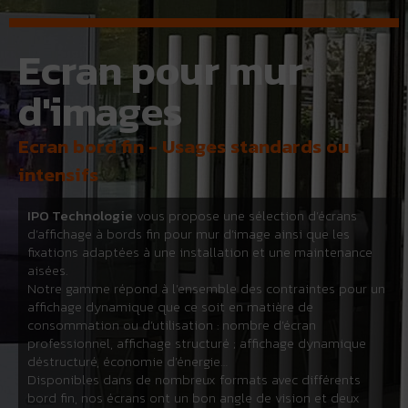
Ecran pour mur
d'images
Ecran bord fin - Usages standards ou
intensifs
IPO Technologie
vous propose une sélection d’écrans
d’affichage à bords fin pour mur d’image ainsi que les
fixations adaptées à une installation et une maintenance
aisées.
Notre gamme répond à l’ensemble des contraintes pour un
affichage dynamique que ce soit en matière de
consommation ou d’utilisation : nombre d’écran
professionnel, affichage structuré ; affichage dynamique
déstructuré, économie d’énergie…
Disponibles dans de nombreux formats avec différents
bord fin, nos écrans ont un bon angle de vision et deux