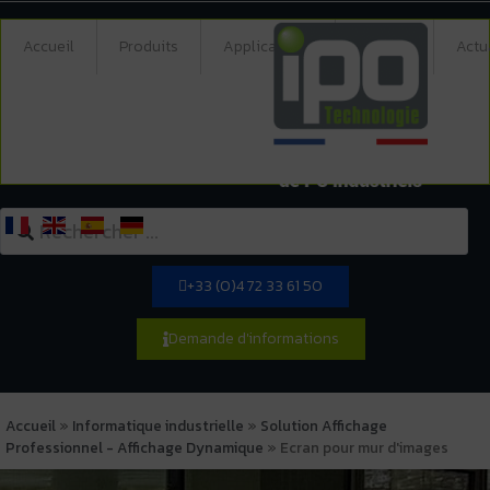
Accueil
Produits
Applications
Société
Actu
+33 (0)4 72 33 61 50
Demande d'informations
Accueil
»
Informatique industrielle
»
Solution Affichage
Professionnel - Affichage Dynamique
»
Ecran pour mur d'images