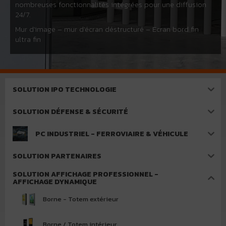
nombreuses fonctionnalités intégrées pour une diffusion
24/7.
Mur d’image – mur d’écran déstructuré – Ecran bord fin
ultra fin
SOLUTION IPO TECHNOLOGIE
SOLUTION DÉFENSE & SÉCURITÉ
PC INDUSTRIEL - FERROVIAIRE & VÉHICULE
SOLUTION PARTENAIRES
SOLUTION AFFICHAGE PROFESSIONNEL -
AFFICHAGE DYNAMIQUE
Borne - Totem extérieur
Borne / Totem intérieur