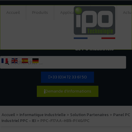
Accueil
Produits
Applications
Société
Actu
+33 (0)4 72 33 61 50
Demande d'informations
Accueil
»
Informatique industrielle
»
Solution Partenaires
»
Panel PC
industriel PPC - IEI
»
PPC-F17AA-H81i-P/4G/PC