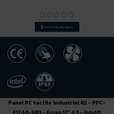
Demande de devis
Notez ce produit
Panel PC tactile industriel IEI - PPC-
F17AA-H81 - Ecran 17” 4:3 - Intel®