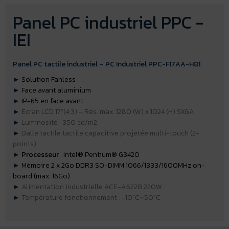
Panel PC industriel PPC -
IEI
Panel PC tactile industriel – PC Industriel PPC-F17AA-H81
►
Solution Fanless
►
Face avant aluminium
►
IP-65 en face avant
►
Ecran LCD 17”(4:3) – Rés. max. 1280 (W) x 1024 (H) SXGA
►
Luminosité : 350 cd/m2
►
Dalle tactile tactile capacitive projetée multi-touch (2-
points)
►
Processeur
: Intel® Pentium® G3420
►
Mémoire 2 x 2Go DDR3 SO-DIMM 1066/1333/1600MHz on-
board (max. 16Go)
►
Alimentation industrielle ACE-A622B 220W
►
Température fonctionnement : -10°C~50°C