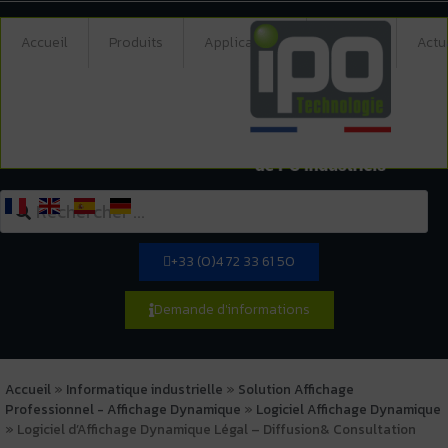
Accueil
Produits
Applications
Société
Actu
+33 (0)4 72 33 61 50
Demande d'informations
Accueil
»
Informatique industrielle
»
Solution Affichage
Professionnel - Affichage Dynamique
»
Logiciel Affichage Dynamique
»
Logiciel d’Affichage Dynamique Légal – Diffusion& Consultation