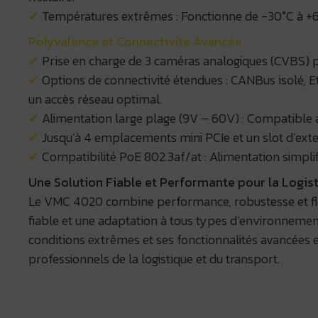
✔
Températures extrêmes : Fonctionne de -30°C à +60°C
Polyvalence et Connectivité Avancée
✔
Prise en charge de 3 caméras analogiques (CVBS) p
✔
Options de connectivité étendues : CANBus isolé,
un accès réseau optimal.
✔
Alimentation large plage (9V – 60V) : Compatible av
✔
Jusqu’à 4 emplacements mini PCIe et un slot d’exte
✔
Compatibilité PoE 802.3af/at : Alimentation simplif
Une Solution Fiable et Performante pour la Logisti
Le VMC 4020 combine performance, robustesse et flexi
fiable et une adaptation à tous types d’environnement
conditions extrêmes et ses fonctionnalités avancées e
professionnels de la logistique et du transport.