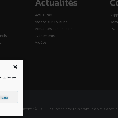
Actualités
C
Actualités
Supp
Vidéos sur Youtube
Dema
Actualités sur Linkedin
IPO 
urcis
Evénements
e
Vidéos
ur optimiser
nces
 PC
Copyright © 2021 – IPO Technologie Tous droits réservés. Conditio