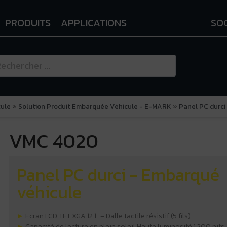
PRODUITS
APPLICATIONS
SO
cule
»
Solution Produit Embarquée Véhicule - E-MARK
»
Panel PC durci
VMC 4020
Panel PC durci - Embarqué
véhicule
►
Ecran LCD TFT XGA 12.1″ – Dalle tactile résistif (5 fils)
►
Capacité de lecture en plein soleil Haute luminosité 1 200 nits