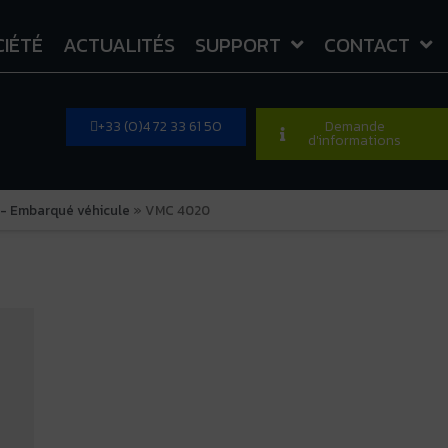
CIÉTÉ
ACTUALITÉS
SUPPORT
CONTACT
+33 (0)4 72 33 61 50
Demande
d'informations
 - Embarqué véhicule
»
VMC 4020