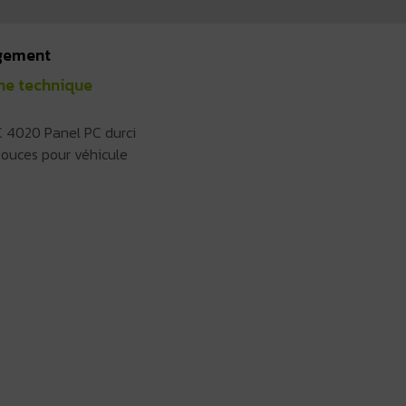
gement
he technique
 4020 Panel PC durci
pouces pour véhicule