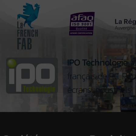
IPO Technologie
, 
français de PC, Pan
écrans industriels