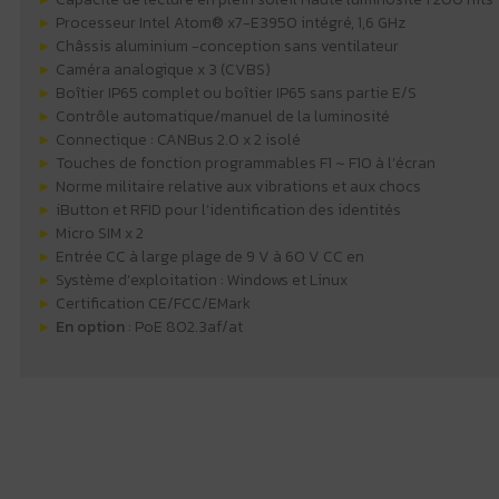
►
Processeur Intel Atom® x7-E3950 intégré, 1,6 GHz
►
Châssis aluminium -conception sans ventilateur
►
Caméra analogique x 3 (CVBS)
►
Boîtier IP65 complet ou boîtier IP65 sans partie E/S
►
Contrôle automatique/manuel de la luminosité
►
Connectique : CANBus 2.0 x 2 isolé
►
Touches de fonction programmables F1 ~ F10 à l’écran
►
Norme militaire relative aux vibrations et aux chocs
►
iButton et RFID pour l’identification des identités
►
Micro SIM x 2
►
Entrée CC à large plage de 9 V à 60 V CC en
►
Système d’exploitation : Windows et Linux
►
Certification CE/FCC/EMark
►
En option
: PoE 802.3af/at